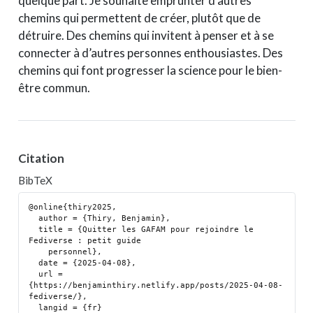
quelque part. Je souhaite emprunter d’autres
chemins qui permettent de créer, plutôt que de
détruire. Des chemins qui invitent à penser et à se
connecter à d’autres personnes enthousiastes. Des
chemins qui font progresser la science pour le bien-
être commun.
Citation
BibTeX
@online{thiry2025,

  author = {Thiry, Benjamin},

  title = {Quitter les GAFAM pour rejoindre le 
Fediverse : petit guide

    personnel},

  date = {2025-04-08},

  url = 
{https://benjaminthiry.netlify.app/posts/2025-04-08-
fediverse/},

  langid = {fr}
